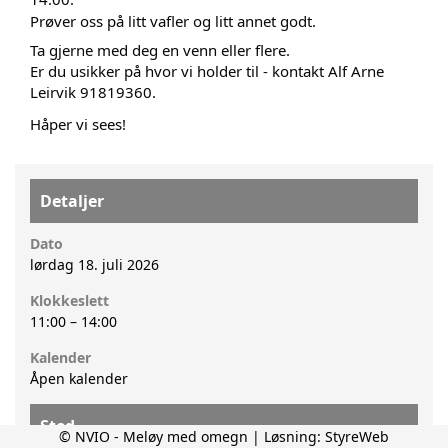
Prøver oss på litt vafler og litt annet godt.
Ta gjerne med deg en venn eller flere.
Er du usikker på hvor vi holder til - kontakt Alf Arne 
Leirvik 91819360.
Håper vi sees!
Detaljer
Dato
lørdag 18. juli 2026
Klokkeslett
11:00
–
14:00
Kalender
Åpen kalender
Sted
© NVIO - Meløy med omegn | Løsning:
StyreWeb