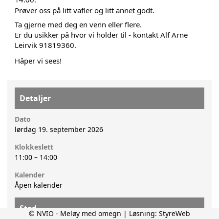
Prøver oss på litt vafler og litt annet godt.
Ta gjerne med deg en venn eller flere.
Er du usikker på hvor vi holder til - kontakt Alf Arne 
Leirvik 91819360.
Håper vi sees!
Detaljer
Dato
lørdag 19. september 2026
Klokkeslett
11:00
–
14:00
Kalender
Åpen kalender
Sted
© NVIO - Meløy med omegn | Løsning:
StyreWeb