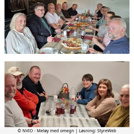
© NVIO - Meløy med omegn | Løsning:
StyreWeb