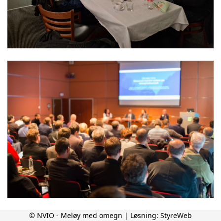
© NVIO - Meløy med omegn | Løsning:
StyreWeb